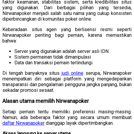
faktor keamanan, stabilitas sistem, serta kredibilitas situs
yang digunakan. Dari berbagai pilihan yang tersedia,
Nirwanapoker menjadi salah satu nama yang cukup konsisten
diperbincangkan di komunitas poker online.
Keberadaan situs agen yang berlisensi resmi seperti
Nirwanapoker penting bagi pemain, karena memastikan
bahwa:
Server yang digunakan adalah server asli IDN
Sistem permainan tidak dimanipulasi
Data dan transaksi pemain terlindungi
Di tengah banyaknya situs
judi online
serupa, Nirwanapoker
menempatkan diri sebagai platform yang mengedepankan
transparansi dan pengalaman pengguna jangka panjang, bukan
sekadar promosi sesaat.
Alasan utama memilih Nirwanapoker
Setiap pemain tentu memiliki preferensi masing-masing.
Namun, ada beberapa faktor yang secara umum membuat
daftar Nirwanapoker
dianggap layak dipertimbangkan.
Akses langsung ke server utama