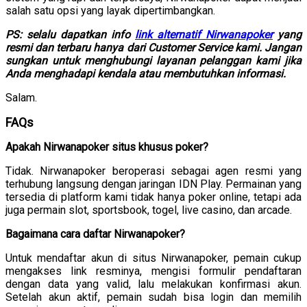
salah satu opsi yang layak dipertimbangkan.
PS: selalu dapatkan info
link alternatif Nirwanapoker
yang
resmi dan terbaru hanya dari Customer Service kami. Jangan
sungkan untuk menghubungi layanan pelanggan kami jika
Anda menghadapi kendala atau membutuhkan informasi.
Salam.
FAQs
Apakah Nirwanapoker situs khusus poker?
Tidak. Nirwanapoker beroperasi sebagai agen resmi yang
terhubung langsung dengan jaringan IDN Play. Permainan yang
tersedia di platform kami tidak hanya poker online, tetapi ada
juga permain slot, sportsbook, togel, live casino, dan arcade.
Bagaimana cara daftar Nirwanapoker?
Untuk mendaftar akun di situs Nirwanapoker, pemain cukup
mengakses link resminya, mengisi formulir pendaftaran
dengan data yang valid, lalu melakukan konfirmasi akun.
Setelah akun aktif, pemain sudah bisa login dan memilih