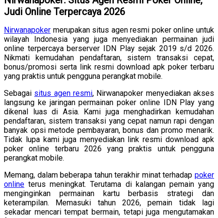
Nirwanapoker: Situs Agen Resmi Poker Online,
Judi Online Terpercaya 2026
Nirwanapoker
merupakan situs agen resmi poker online untuk
wilayah Indonesia yang juga menyediakan permainan judi
online terpercaya berserver IDN Play sejak 2019 s/d 2026.
Nikmati kemudahan pendaftaran, sistem transaksi cepat,
bonus/promosi serta link resmi download apk poker terbaru
yang praktis untuk pengguna perangkat mobile.
Sebagai
situs agen resmi
, Nirwanapoker menyediakan akses
langsung ke jaringan permainan poker online IDN Play yang
dikenal luas di Asia. Kami juga menghadirkan kemudahan
pendaftaran, sistem transaksi yang cepat namun rapi dengan
banyak opsi metode pembayaran, bonus dan promo menarik.
Tidak lupa kami juga menyediakan link resmi download apk
poker online terbaru 2026 yang praktis untuk pengguna
perangkat mobile.
Memang, dalam beberapa tahun terakhir minat terhadap
poker
online
terus meningkat. Terutama di kalangan pemain yang
menginginkan permainan kartu berbasis strategi dan
keterampilan. Memasuki tahun 2026, pemain tidak lagi
sekadar mencari tempat bermain, tetapi juga mengutamakan