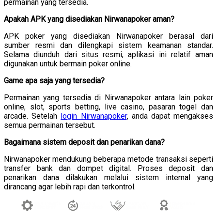
permainan yang tersedia.
Apakah APK yang disediakan Nirwanapoker aman?
APK poker yang disediakan Nirwanapoker berasal dari
sumber resmi dan dilengkapi sistem keamanan standar.
Selama diunduh dari situs resmi, aplikasi ini relatif aman
digunakan untuk bermain poker online.
Game apa saja yang tersedia?
Permainan yang tersedia di Nirwanapoker antara lain poker
online, slot, sports betting, live casino, pasaran togel dan
arcade. Setelah
login Nirwanapoker
, anda dapat mengakses
semua permainan tersebut.
Bagaimana sistem deposit dan penarikan dana?
Nirwanapoker mendukung beberapa metode transaksi seperti
transfer bank dan dompet digital. Proses deposit dan
penarikan dana dilakukan melalui sistem internal yang
dirancang agar lebih rapi dan terkontrol.