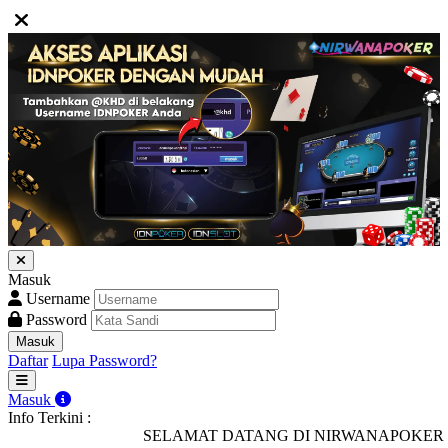
Masuk
Username
Password
Masuk
Daftar
Lupa Password?
Masuk
Info Terkini :
SELAMAT DATANG DI NIRWANAPOKER - SI